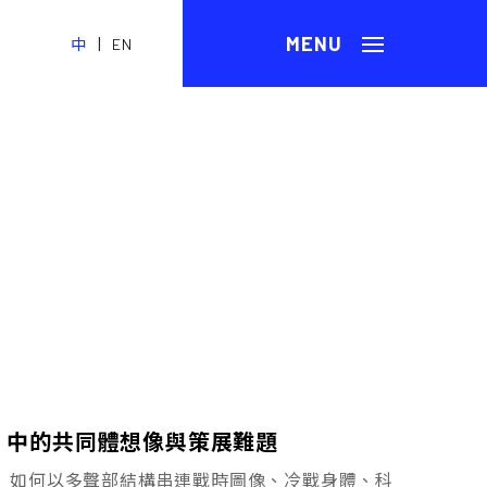
|
中
EN
ing」中的共同體想像與策展難題
成為》如何以多聲部結構串連戰時圖像、冷戰身體、科