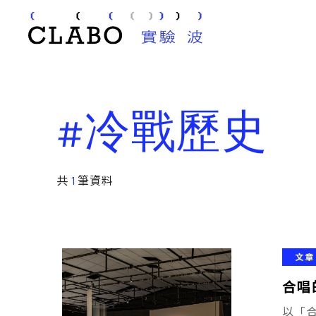
#冷戰歷史
共
1
筆資料
文章
合唱
以「合