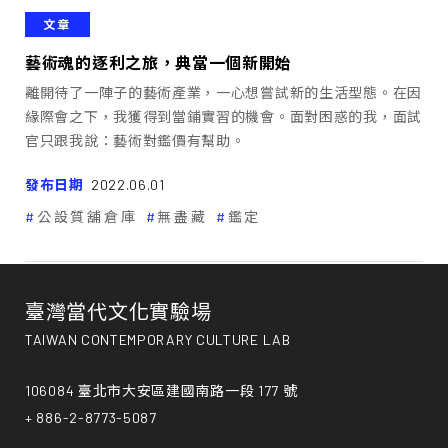
文章
藝術魂的逐利之旅，典當一個新開始
離開待了一陣子的藝術產業，一心想嘗試新的生活型態。在因
緣際會之下，我獲得到當鋪實習的機會。面對困惑的我，面試
官只跟我說：藝術對鑑價有幫助。
發布日期
2022.06.01
公設質舖倉庫
無盡藏
鑑定
臺灣當代文化實驗場
TAIWAN CONTEMPORARY CULTURE LAB
106084 臺北市大安區建國南路一段 177 號
+ 886-2-8773-5087