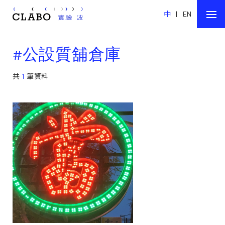
中
|
EN
#公設質舖倉庫
共
1
筆資料