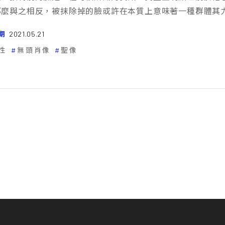
那麼與之相反，被抹除掉的臉或許在本質上意味著一種群體其
期
2021.05.21
性
無頭肖像
聖像