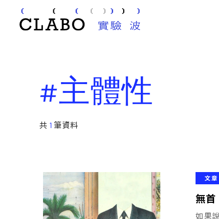
#主體性
共
1
筆資料
文章
無首
如果