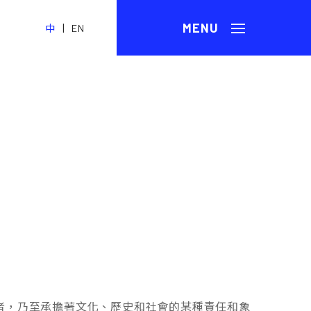
|
中
EN
者，乃至承擔著文化、歷史和社會的某種責任和象