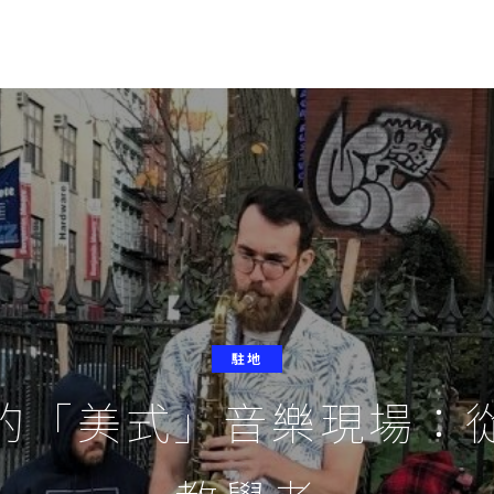
駐地
的「美式」音樂現場：