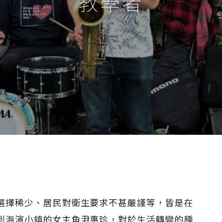
教學者
選擇稀少、居民對衛生要求不甚嚴謹等，皆是在
到海濱小鎮的女主角尹惠珍，對於生活轉變的種