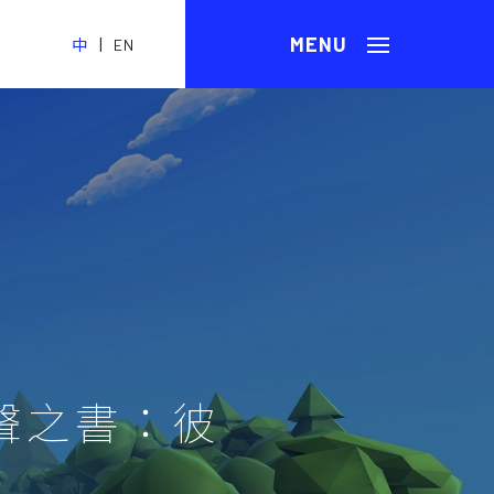
|
中
EN
聲之書：彼