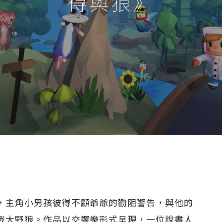
得與狼》
，主角小男孩彼得不顧爺爺的勸阻警告，與他的
戰大野狼。作品以交響樂形式呈現，一位說書人