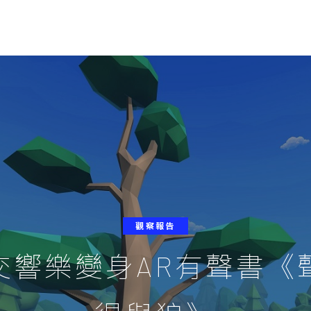
觀察報告
交響樂變身AR有聲書《