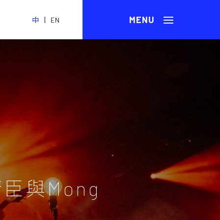
|
中
EN
臣與Mong