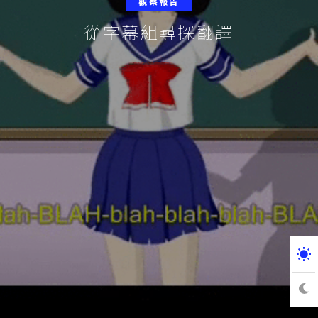
觀察報告
從字幕組尋探翻譯