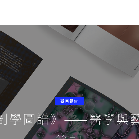
觀察報告
剖學圖譜》⸺醫學與