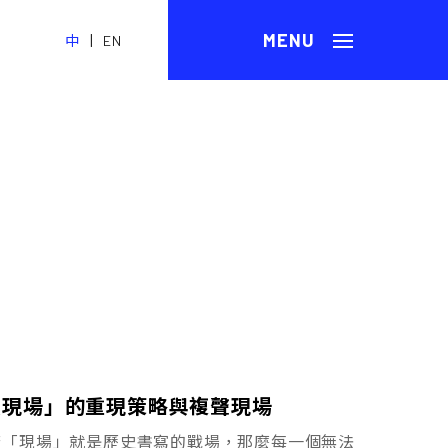
|
中
EN
／演現場」的重現策略與複聲現場
倘若「現場」就是歷史書寫的戰場，那麼每一個無法