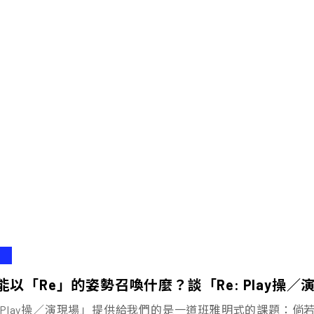
能以「Re」的姿勢召喚什麼？談「Re: Play操
: Play操／演現場」提供給我們的是一道班雅明式的課題：