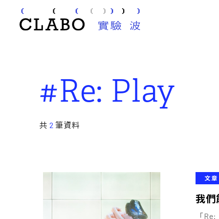
#Re: Play
共
2
筆資料
文章
我們
「Re