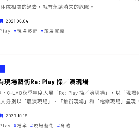
身休戚相關的過去，就有永遠消失的危險。
期
2021.06.04
Play
現場藝術
策展實踐
現場藝術――Re: Play 操／演現場
0年，C-LAB秋季年度大展「Re: Play 操／演現場」，以「現
展人分別以「展演現場」、「推衍現場」和「檔案現場」呈現
期
2020.10.19
Play
檔案
現場藝術
身體