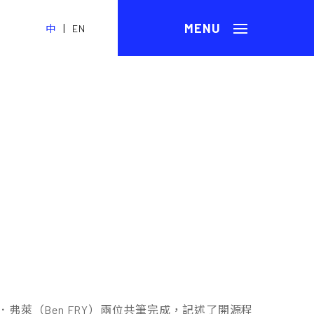
|
中
EN
與班．弗萊（Ben FRY）兩位共筆完成，記述了開源程