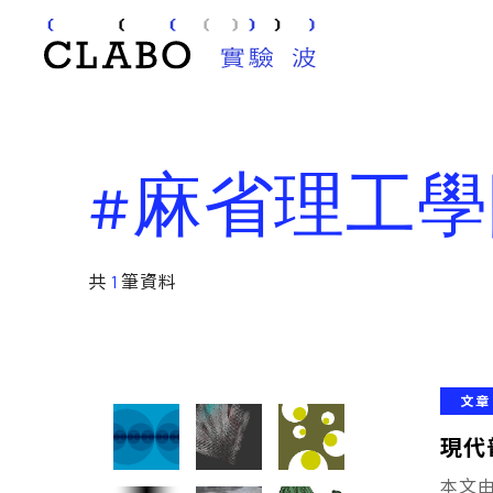
#麻省理工
共
1
筆資料
文章
現代普
本文由