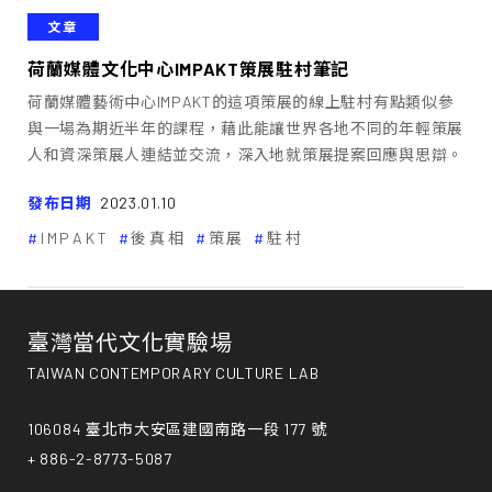
文章
荷蘭媒體文化中心IMPAKT策展駐村筆記
荷蘭媒體藝術中心IMPAKT的這項策展的線上駐村有點類似參
與一場為期近半年的課程，藉此能讓世界各地不同的年輕策展
人和資深策展人連結並交流，深入地就策展提案回應與思辯。
發布日期
2023.01.10
IMPAKT
後真相
策展
駐村
臺灣當代文化實驗場
TAIWAN CONTEMPORARY CULTURE LAB
106084 臺北市大安區建國南路一段 177 號
+ 886-2-8773-5087