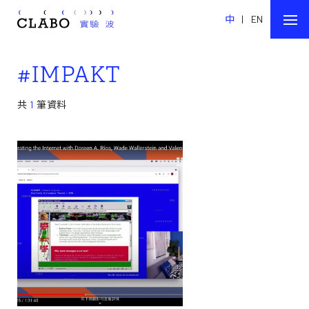
中
|
EN
#IMPAKT
共
1
筆資料