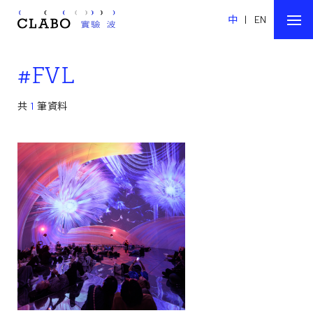
中
|
EN
#FVL
共
1
筆資料