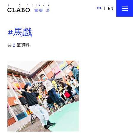
中
|
EN
#馬戲
共
2
筆資料