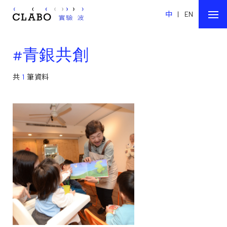
中
|
EN
#青銀共創
共
1
筆資料