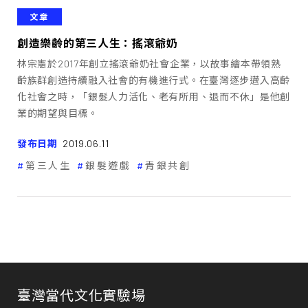
文章
創造樂齡的第三人生：搖滾爺奶
林宗憲於2017年創立搖滾爺奶社會企業，以故事繪本帶領熟
齡族群創造持續融入社會的有機進行式。在臺灣逐步邁入高齡
化社會之時，「銀髮人力活化、老有所用、退而不休」是他創
業的期望與目標。
發布日期
2019.06.11
第三人生
銀髮遊戲
青銀共創
臺灣當代文化實驗場