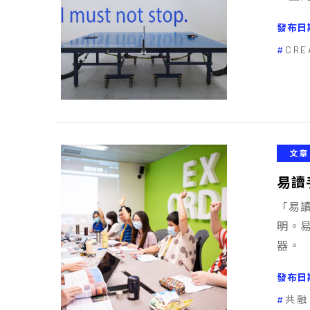
發布日
CRE
文章
易讀
「易
明。
器。
發布日
共融