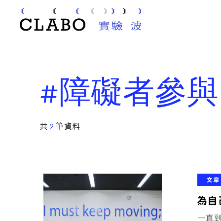
#障礙者參與
共
2
筆資料
文章
為自
一直到