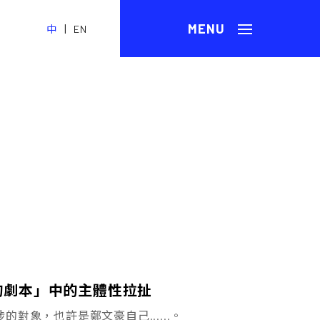
|
中
EN
的劇本」中的主體性拉扯
象，也許是鄭文豪自己......。