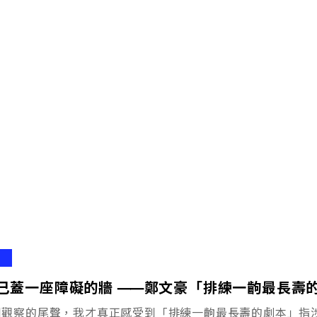
己蓋一座障礙的牆 ⸺鄭文豪「排練一齣最長壽
觀察的尾聲，我才真正感受到「排練一齣最長壽的劇本」指涉的對