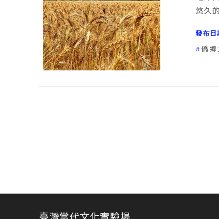
悠久
發布日
僑鄉
臺灣當代文化實驗場