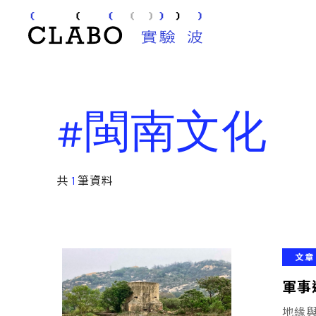
#閩南文化
共
1
筆資料
文章
軍事
地緣