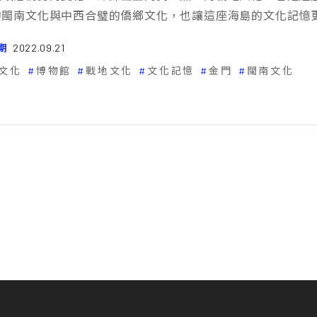
的閩南文化與中西合璧的僑鄉文化，也讓這座海島的文化記憶
期
2022.09.21
文化
博物館
戰地文化
文化記憶
金門
閩南文化