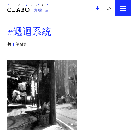
中
|
EN
#遞迴系統
共
1
筆資料