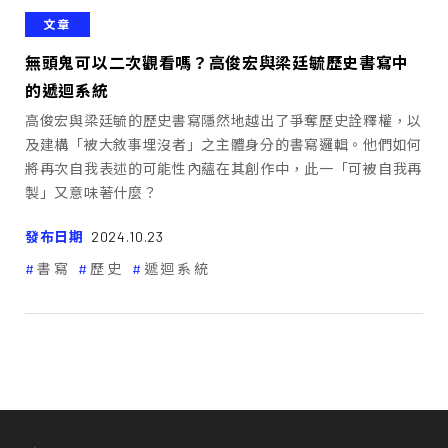
文章
無頭鬼可以二次觀看嗎？高俊宏與梁廷毓歷史書寫中
的遞迴系統
高俊宏與梁廷毓的歷史書寫隱然地越出了爭奪歷史詮釋權，以
及建構「被大敘事埋沒者」之主體身分的書寫邏輯。他們如何
將再次自我表述的可能性內蘊在其創作中，此一「可被自我再
製」又意味著什麼？
發布日期
2024.10.23
書寫
歷史
遞迴系統