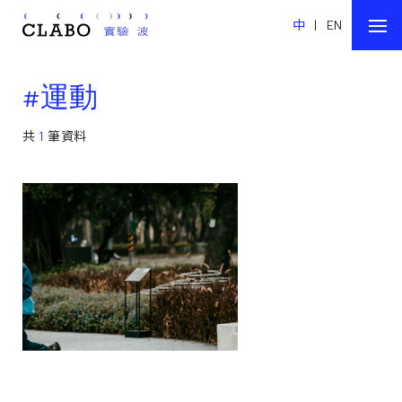
中
|
EN
#運動
共
1
筆資料