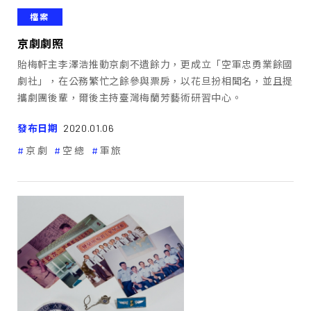
檔案
京劇劇照
貽梅軒主李澤浩推動京劇不遺餘力，更成立「空軍忠勇業餘國
劇社」，在公務繁忙之餘參與票房，以花旦扮相聞名，並且提
攜劇團後輩，爾後主持臺灣梅蘭芳藝術研習中心。
發布日期
2020.01.06
京劇
空總
軍旅