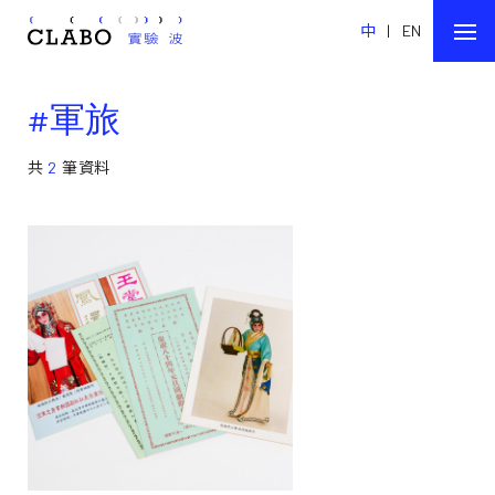
中
|
EN
#軍旅
共
2
筆資料