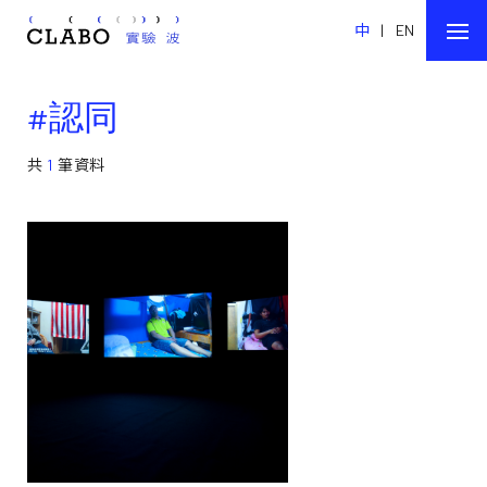
中
|
EN
#認同
共
1
筆資料