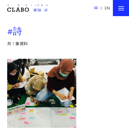
中
|
EN
#詩
共
1
筆資料