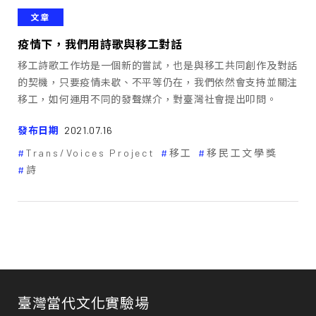
文章
疫情下，我們用詩歌與移工對話
移工詩歌工作坊是一個新的嘗試，也是與移工共同創作及對話
的契機，只要疫情未歇、不平等仍在，我們依然會支持並關注
移工，如何運用不同的發聲媒介，對臺灣社會提出叩問。
發布日期
2021.07.16
Trans/Voices Project
移工
移民工文學獎
詩
臺灣當代文化實驗場