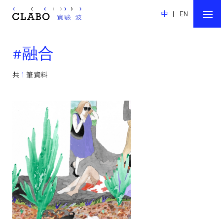
中
|
EN
#融合
共
1
筆資料