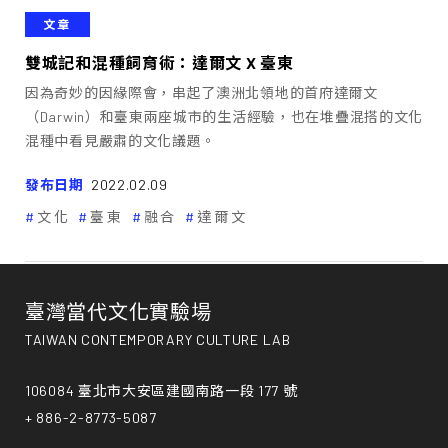
文章
雙城記和混種飼育術：達爾文 X 臺東
因為奇妙的因緣際會，串起了澳洲北領地的首府達爾文
（Darwin）和臺東兩座城市的生活經驗，也在堆疊混搭的文化
混種中看見嚴肅的文化議題。
發布日期
2022.02.09
文化
臺東
融合
達爾文
臺灣當代文化實驗場
TAIWAN CONTEMPORARY CULTURE LAB
106084 臺北市大安區建國南路一段 177 號
+ 886-2-8773-5087