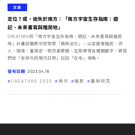
文章
定位？或，迷失於南方：「南方宇宙生存指南：遊
記、未來書寫與殖民地」
CREATORS的「南方宇宙生存指南：遊記、未來書寫與殖民
地」計畫試圖將中性物質「再政治化」，以定居者殖民、非
人、環境、臺灣史、物流產業鏈、生態學等各種關鍵字，將我
們從「全球化的現代日常」拉回「在地」視角。
發布日期
2023.04.18
CREATORS 2022
南方
殖民
藝術研究