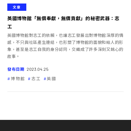
文章
英國博物館「無償奉獻，無價貢獻」的秘密武器：志
工
英國博物館對志工的依賴，也讓志工發展出對博物館深厚的情
感，不只與社區產生連結，也形塑了博物館的面貌和給人的形
象，甚至是志工自我的身分認同，交織成了許多深刻又銘心的
故事。
發布日期
2023.04.25
博物館
志工
英國