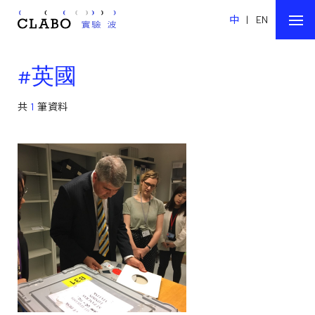
中
|
EN
#英國
共
1
筆資料