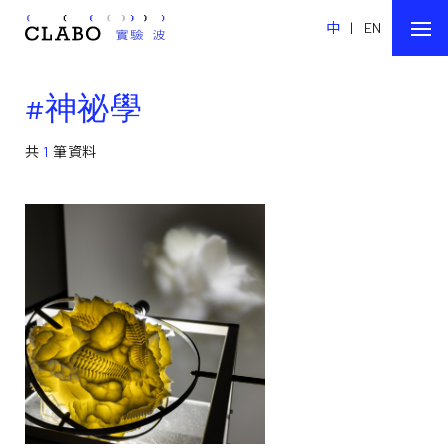
中
|
EN
#神祕學
共
1
筆資料