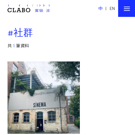
中
|
EN
#社群
共
1
筆資料