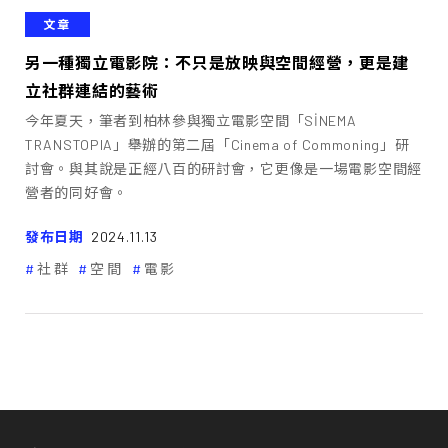
文章
另一種獨立電影院：不只是放映與空間經營，更是建
立社群連結的藝術
今年夏天，筆者到柏林參與獨立電影空間「SİNEMA
TRANSTOPIA」舉辦的第二屆「Cinema of Commoning」研
討會。與其說是正經八百的研討會，它更像是一場電影空間經
營者的同好會。
發布日期
2024.11.13
社群
空間
電影