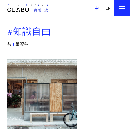
中
|
EN
#知識自由
共
1
筆資料