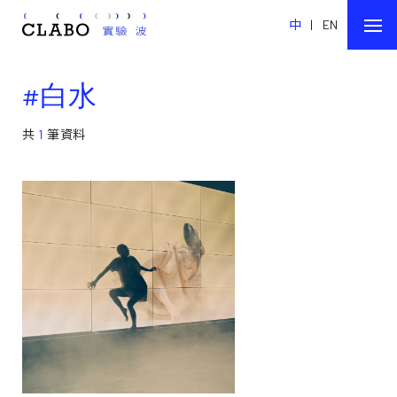
中
|
EN
#白水
共
1
筆資料