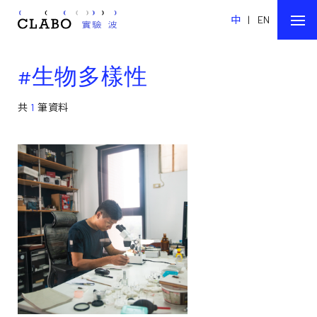
中
|
EN
#生物多樣性
共
1
筆資料