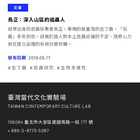
文章
鳥正：深入山區的追蟲人
自學出身的昆蟲採集者鳥正，專精的是臺灣的吉丁蟲。「玩
蟲」多年的他，訝異於國人對本土昆蟲認識的不足，遂將心力
放在建立品種的系統分類架構。
發布日期
2019.06.17
吉丁蟲
昆蟲研究
生物多樣性
臺灣當代文化實驗場
TAIWAN CONTEMPORARY CULTURE LAB
106084 臺北市大安區建國南路一段 177 號
+ 886-2-8773-5087