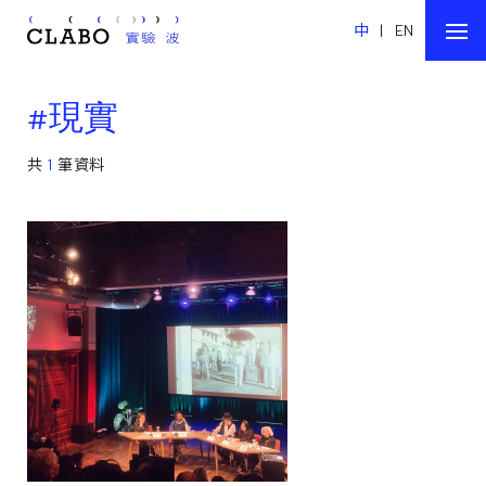
中
|
EN
#現實
共
1
筆資料