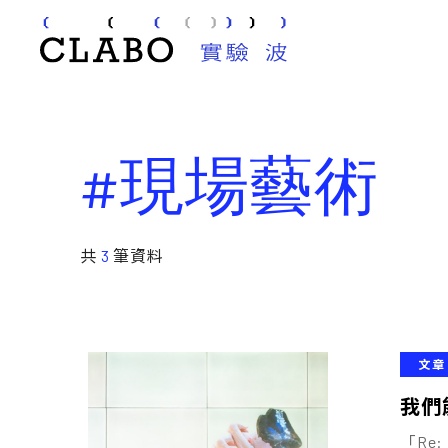
#現場藝術
共
3
筆資料
文章
我們
「Re