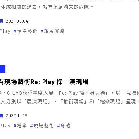
身休戚相關的過去，就有永遠消失的危險。
期
2021.06.04
Play
現場藝術
策展實踐
現場藝術――Re: Play 操／演現場
0年，C-LAB秋季年度大展「Re: Play 操／演現場」，以「現
展人分別以「展演現場」、「推衍現場」和「檔案現場」呈現
期
2020.10.19
Play
檔案
現場藝術
身體