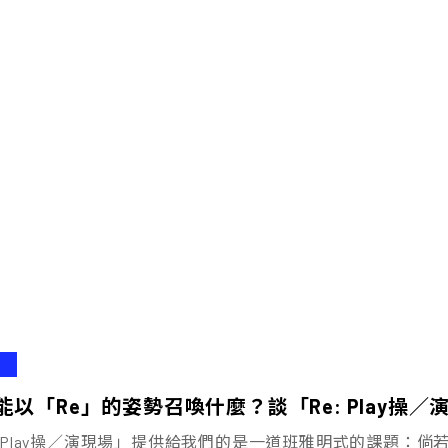
能以「Re」的姿勢召喚什麼？談「Re: Play操
: Play操／演現場」提供給我們的是一道班雅明式的課題：