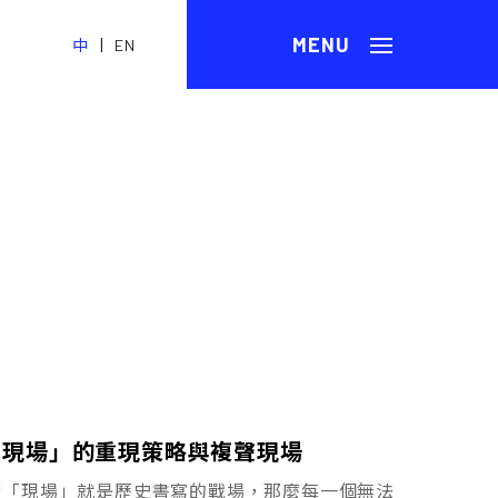
|
中
EN
／演現場」的重現策略與複聲現場
倘若「現場」就是歷史書寫的戰場，那麼每一個無法