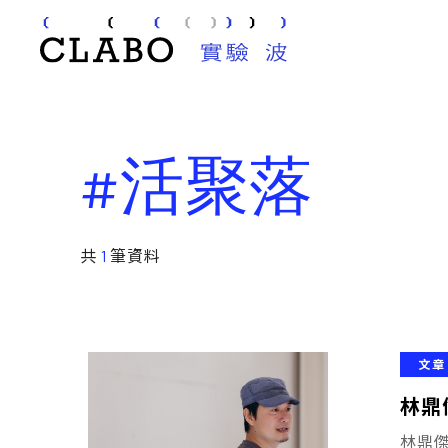
#活聚落
共
1
筆資料
文章
林鼎
林鼎