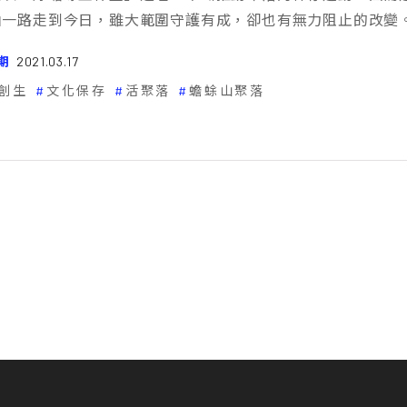
山一路走到今日，雖大範圍守護有成，卻也有無力阻止的改變
期
2021.03.17
創生
文化保存
活聚落
蟾蜍山聚落