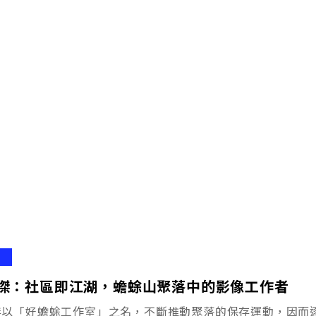
傑：社區即江湖，蟾蜍山聚落中的影像工作者
傑以「好蟾蜍工作室」之名，不斷推動聚落的保存運動，因而