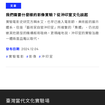
文章
我們需要什麼樣的影像實驗？從沖印室文化談起
實驗電影史研究方興未艾，也早已進入電影節、美術館的展示
體系，但是「藝術家自營沖印室」所維繫的「集體」，仍抗拒
被其他類型的機構輕易吸納。更精確地說，沖印室的實驗旨趣
一體兩面且難以取代。
發布日期
2024.12.04
實驗電影
影像
沖印室
臺灣當代文化實驗場