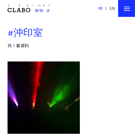
中
|
EN
#沖印室
共
1
筆資料