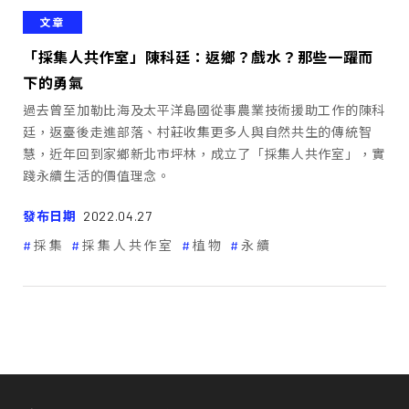
文章
「採集人共作室」陳科廷：返鄉？戲水？那些一躍而
下的勇氣
過去曾至加勒比海及太平洋島國從事農業技術援助工作的陳科
廷，返臺後走進部落、村莊收集更多人與自然共生的傳統智
慧，近年回到家鄉新北市坪林，成立了「採集人共作室」，實
踐永續生活的價值理念。
發布日期
2022.04.27
採集
採集人共作室
植物
永續