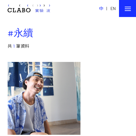
中
|
EN
#永續
共
1
筆資料