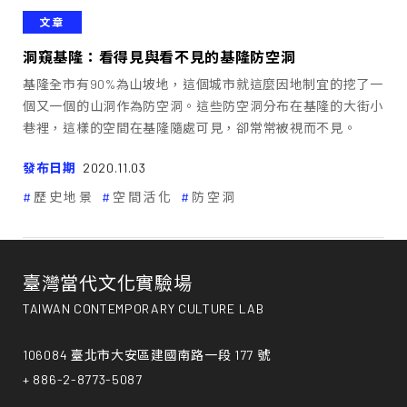
文章
洞窺基隆：看得見與看不見的基隆防空洞
基隆全市有90%為山坡地，這個城市就這麼因地制宜的挖了一
個又一個的山洞作為防空洞。這些防空洞分布在基隆的大街小
巷裡，這樣的空間在基隆隨處可見，卻常常被視而不見。
發布日期
2020.11.03
歷史地景
空間活化
防空洞
臺灣當代文化實驗場
TAIWAN CONTEMPORARY CULTURE LAB
106084 臺北市大安區建國南路一段 177 號
+ 886-2-8773-5087