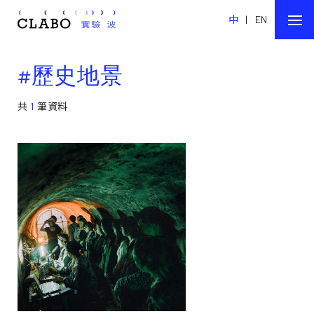
中
|
EN
#歷史地景
共
1
筆資料