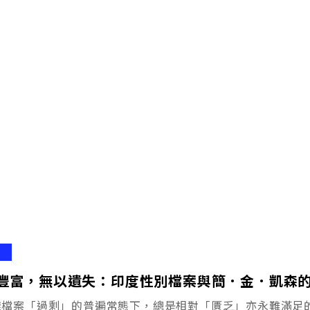
豐富，無以遺失：印度性別檔案與簡．金．凱森
樣檔案「過剩」的普遍常態下，總是相對「匱乏」亦永難滿足