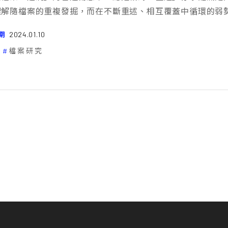
理解隨檔案的重複發掘，而在不斷重述、相互覆蓋中循環的弱
期
2024.01.10
檔案研究