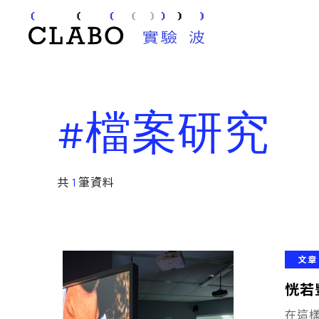
#檔案研究
共
1
筆資料
文章
恍若
在這