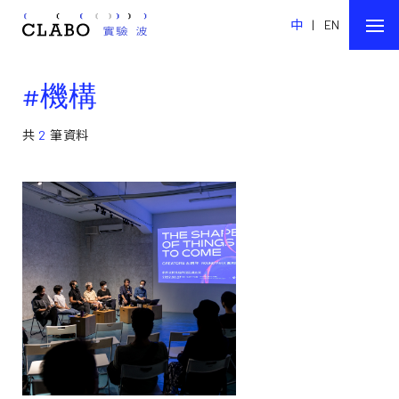
中
|
EN
#機構
共
2
筆資料