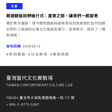
文章
戲遊銀髮田野進行式：虛實之間，讓我們一起變老
關於老年議題，現今應用戲劇與劇場領域的發展對於如何回歸
到對於人組成的社會文化脈絡來著力，思考解方，提供了一種
新視角。
發布日期
2019.06.12
族群戲劇
社區劇場
銀髮遊戲
臺灣當代文化實驗場
TAIWAN CONTEMPORARY CULTURE LAB
106084 臺北市大安區建國南路一段 177 號
+ 886-2-8773-5087