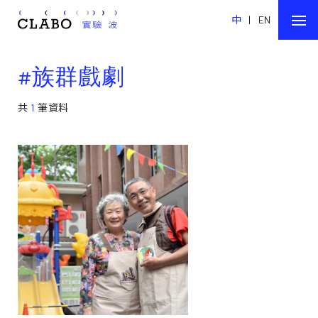
中
|
EN
#族群戲劇
共
1
筆資料