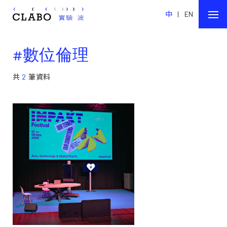
中
|
EN
#數位倫理
共
2
筆資料