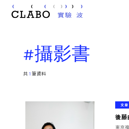
#攝影書
共
1
筆資料
文章
後藤
東京複合