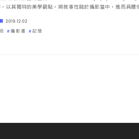
坊，以其獨特的美學觀點，將敘事性融於攝影當中，進而具體
期
2019.12.02
坊
攝影書
記憶