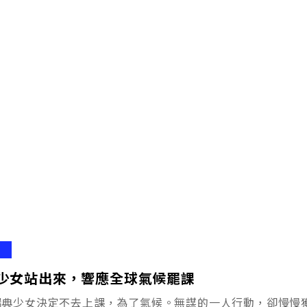
少女站出來，響應全球氣候罷課
瑞典少女決定不去上課，為了氣候。無謀的一人行動，卻慢慢