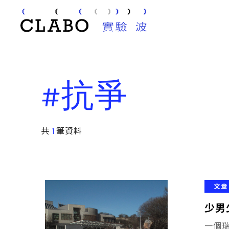
#抗爭
共
1
筆資料
文章
少男
一個