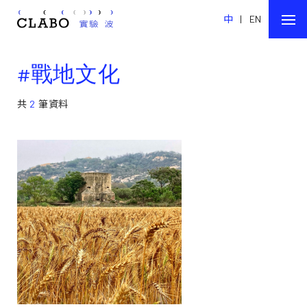
中
|
EN
#戰地文化
共
2
筆資料