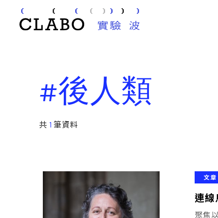
#後人類
共
1
筆資料
文章
連線
聚焦以