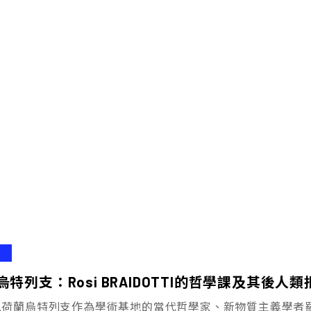
烏特列支：Rosi BRAIDOTTI的哲學課及其後人類
荷蘭烏特列支作為學術基地的當代哲學家、新物質主義學者羅西．布雷