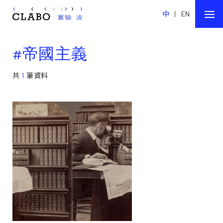
中
|
EN
#帝國主義
共
1
筆資料