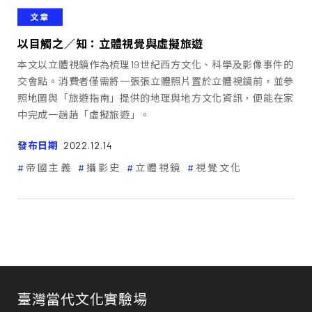
文章
以目觸之／知：立體視覺與虛擬旅遊
本文以立體視鏡作為梳理19世紀西方文化、科學及影像事件的
交會點。消費者僅需將一張張立體照片置於立體視鏡前，並參
照地圖與「旅遊指南」提供的地理與地方文化資訊，便能在家
中完成一趟趟「虛擬旅遊」。
發布日期
2022.12.14
帝國主義
攝影史
立體視鏡
視覺文化
臺灣當代文化實驗場