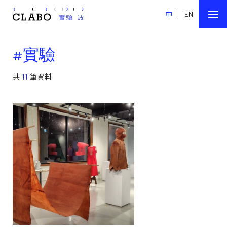
中
|
EN
#實驗
共
11
筆資料