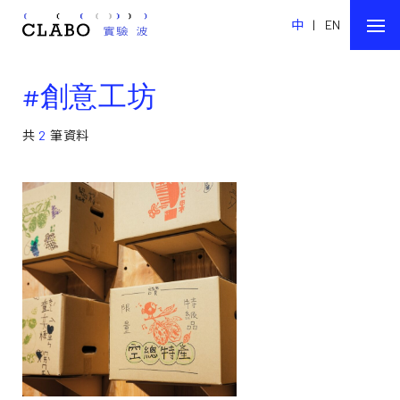
中
|
EN
#創意工坊
共
2
筆資料