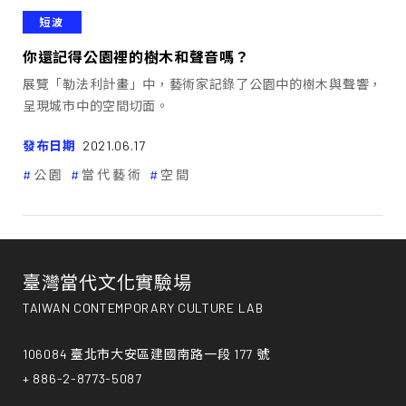
短波
你還記得公園裡的樹木和聲音嗎？
展覽「勒法利計畫」中，藝術家記錄了公園中的樹木與聲響，
呈現城市中的空間切面。
發布日期
2021.06.17
公園
當代藝術
空間
臺灣當代文化實驗場
TAIWAN CONTEMPORARY CULTURE LAB
106084 臺北市大安區建國南路一段 177 號
+ 886-2-8773-5087