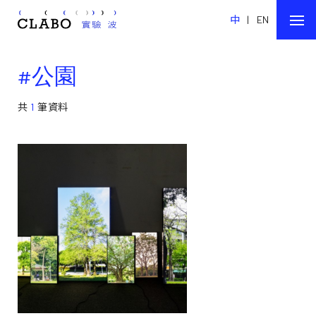
中
|
EN
#公園
共
1
筆資料