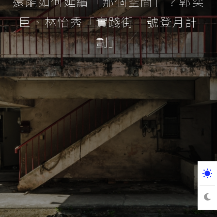
還能如何延續「那個空間」？郭奕
臣、林怡秀「實踐街一號登月計
劃」