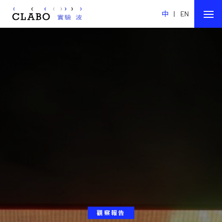
中
|
EN
觀察報告