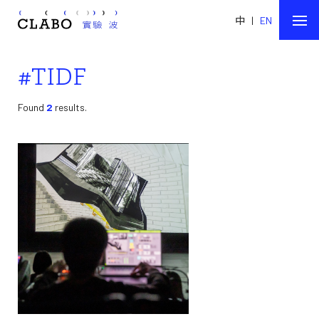
中
|
EN
#TIDF
Found
2
results.